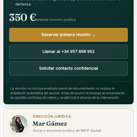
defensa.
350 €
primera reunión jurídica
Reservar primera reunión →
Llamar al +34 957 858 952
Solicitar contacto confidencial
La reunión no incluye el estudio previo de documentación ni implica la
aceptación automática del asunto. Antes de asumir el encargo se comprobarán
los posibles conflictos de interés y se definirá el alcance de la intervención.
DIRECCIÓN JURÍDICA
Mar Gámez
Socia y directora jurídica de RRYP Global