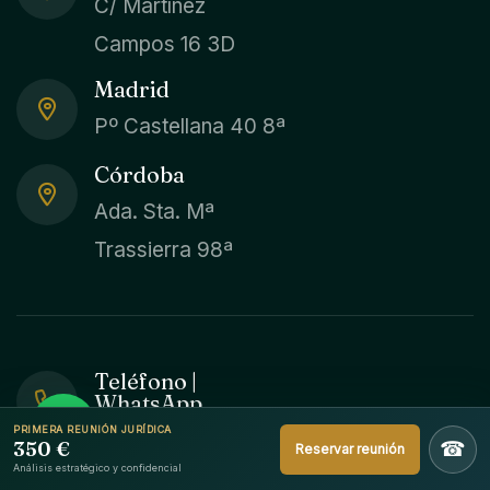
C/ Martínez
Campos 16 3D
Madrid
Pº Castellana 40 8ª
Córdoba
Ada. Sta. Mª
Trassierra 98ª
Teléfono |
WhatsApp
PRIMERA REUNIÓN JURÍDICA
+34 957 858 952
350 €
☎
Reservar reunión
Análisis estratégico y confidencial
Email