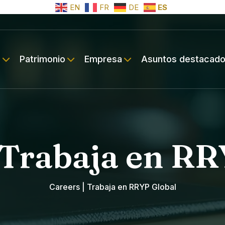
EN
FR
DE
ES
a
Patrimonio
Empresa
Asuntos destacad
 Trabaja en R
Careers | Trabaja en RRYP Global