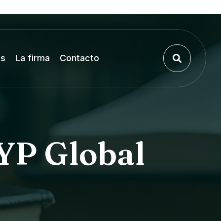
os
La firma
Contacto
RYP Global