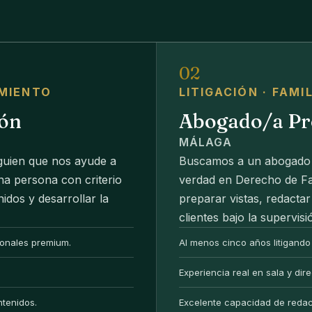
02
IMIENTO
LITIGACIÓN · FAMI
ión
Abogado/a Pro
MÁLAGA
guien que nos ayude a
Buscamos a un abogado q
a persona con criterio
verdad en Derecho de Fa
idos y desarrollar la
preparar vistas, redactar
clientes bajo la supervisi
sionales premium.
Al menos cinco años litigando
Experiencia real en sala y dir
ntenidos.
Excelente capacidad de redacc