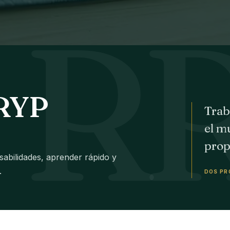
RRYP
Trab
el m
prop
bilidades, aprender rápido y
.
DOS PR