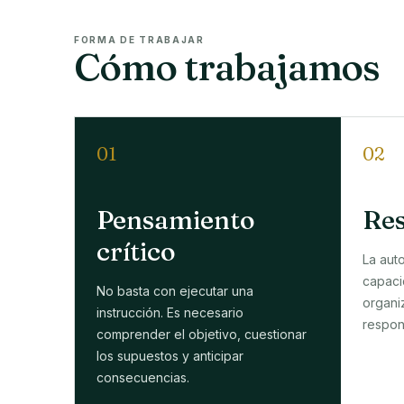
FORMA DE TRABAJAR
Cómo trabajamos
01
02
Pensamiento
Res
crítico
La aut
capaci
No basta con ejecutar una
organiz
instrucción. Es necesario
respon
comprender el objetivo, cuestionar
los supuestos y anticipar
consecuencias.