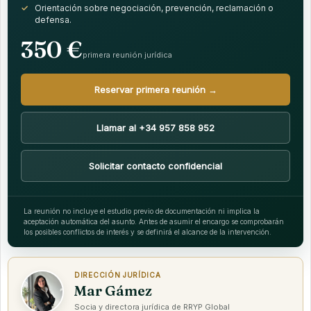
Orientación sobre negociación, prevención, reclamación o
defensa.
350 €
primera reunión jurídica
Reservar primera reunión →
Llamar al +34 957 858 952
Solicitar contacto confidencial
La reunión no incluye el estudio previo de documentación ni implica la
aceptación automática del asunto. Antes de asumir el encargo se comprobarán
los posibles conflictos de interés y se definirá el alcance de la intervención.
DIRECCIÓN JURÍDICA
Mar Gámez
Socia y directora jurídica de RRYP Global