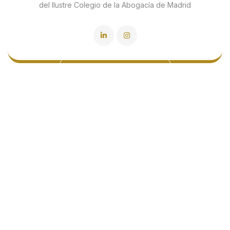
del Ilustre Colegio de la Abogacía de Madrid
Currículum vitae
La práctica de RRYP Global está dirigida por
Mar Gámez
, abogada especializada en
Derecho Internacional Privado
. Es profesora
de
Derecho Internacional Privado y Derecho
Comparado
en la Universidad Loyola. Es
graduada en
Derecho y Relaciones
Internacionales
y cuenta con un
LL.M. in
International Business Law, Contracting &