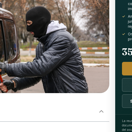
co
im
An
ju
re
Or
pr
3
La reun
docume
del asu