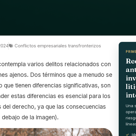
2024
Conflictos empresariales transfronterizos
PRIM
Re
contempla varios delitos relacionados con
ant
ienes ajenos. Dos términos que a menudo se
inv
ro que tienen diferencias significativas, son
lit
in
der estas diferencias es esencial para los
s del derecho, ya que las consecuencias
Una s
opera
o debajo de la imagen).
riesg
línea
Id