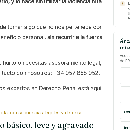
o, y lo hace sin utilizar la violencia ni la
E
c
s
r
a de tomar algo que no nos pertenece con
beneficio personal,
sin recurrir a la fuerza
Áre
int
Acced
de RR
e hurto o necesitas asesoramiento legal,
ntacto con nosotros: +34 957 858 952.
s expertos en Derecho Penal está aquí
bida: consecuencias legales y defensa
Com
po básico, leve y agravado
Int