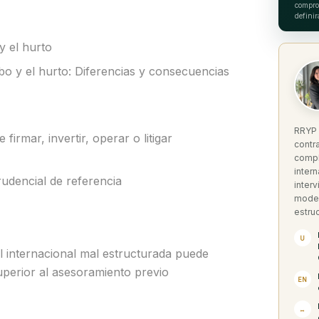
comprob
definir
y el hurto
bo y el hurto: Diferencias y consecuencias
RRYP 
firmar, invertir, operar o litigar
contr
compl
inter
udencial de referencia
interv
model
estruc
U
l internacional mal estructurada puede
perior al asesoramiento previo
EN
↔