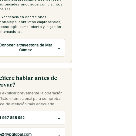
autoridades vinculados con distintos
países.
Experiencia en operaciones
complejas, conflictos empresariales,
tecnología, cumplimiento y litigación
internacional.
Conocer la trayectoria de Mar
→
Gámez
efiere hablar antes de
ervar?
 explicar brevemente la operación
flicto internacional para comprobar
uce de atención más adecuado.
4 957 858 952
→
o@rrypglobal.com
→