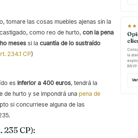
ro, tomare las cosas muebles ajenas sin la
★★
 castigado, como reo de hurto,
con la pena
Opi
clie
ocho meses
si la
cuantía de lo sustraído
Consu
rt. 234.1 CP
)
la ate
expli
RRYP 
Ver
aído es
inferior a 400 euros
, tendrá la
ve de hurto y se impondrá una
pena de
pto si concurriese alguna de las
235.
. 235 CP):