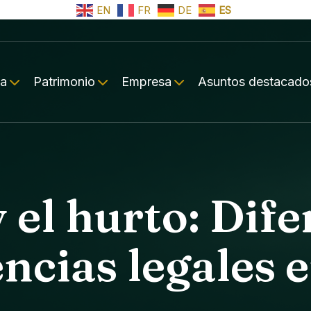
EN
FR
DE
ES
ia
Patrimonio
Empresa
Asuntos destacado
y el hurto: Dife
ncias legales 