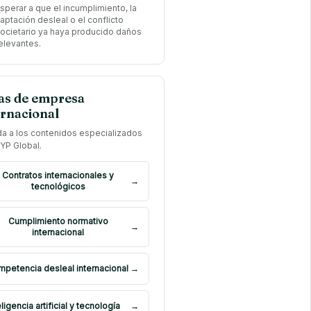
sperar a que el incumplimiento, la
aptación desleal o el conflicto
ocietario ya haya producido daños
elevantes.
as de empresa
ernacional
a a los contenidos especializados
YP Global.
Contratos internacionales y
→
tecnológicos
Cumplimiento normativo
→
internacional
petencia desleal internacional
→
eligencia artificial y tecnología
→