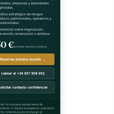
ntratos, empresas y autoridades
plicadas.
álisis estratégico de riesgos
rídicos, patrimoniales, operativos y
putacionales.
ientación sobre negociación,
evención, reclamación o defensa.
50 €
primera reunión jurídica
Reservar primera reunión →
Llamar al +34 957 858 952
Solicitar contacto confidencial
ión no incluye el estudio previo de
ntación ni implica la aceptación automática
nto. Antes de asumir el encargo se