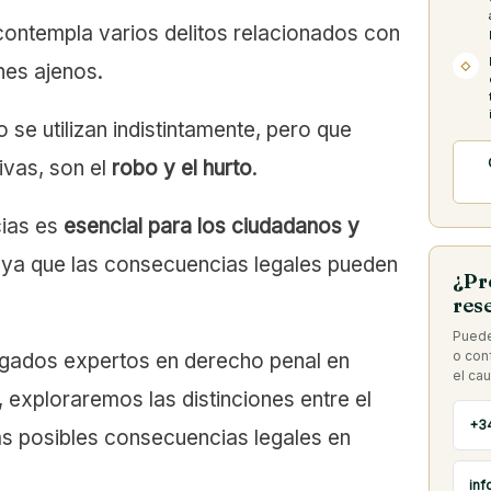
contempla varios delitos relacionados con
enes ajenos.
◇
se utilizan indistintamente, pero que
tivas, son el
robo y el hurto
.
cias es
esencial para los ciudadanos y
, ya que las consecuencias legales pueden
¿Pr
res
Puede
o con
ogados expertos en derecho penal en
el ca
exploraremos las distinciones entre el
+3
las posibles consecuencias legales en
inf