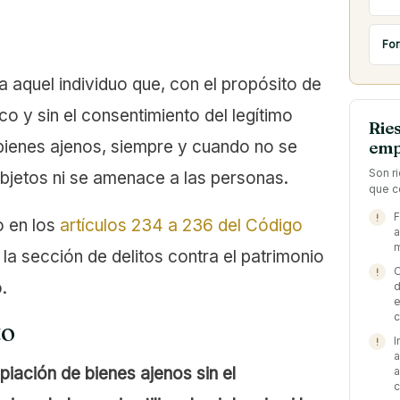
For
 a aquel individuo que, con el propósito de
o y sin el consentimiento del legítimo
Rie
 bienes ajenos, siempre y cuando no se
emp
Son r
 objetos ni se amenace a las personas.
que c
F
o en los
artículos 234 a 236 del Código
a
m
 la sección de delitos contra el patrimonio
O
.
d
e
c
to
I
a
iación de bienes ajenos sin el
a
c