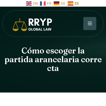
EN
FR
DE
ES
Cómo escoger la
partida arancelaria corre
cta