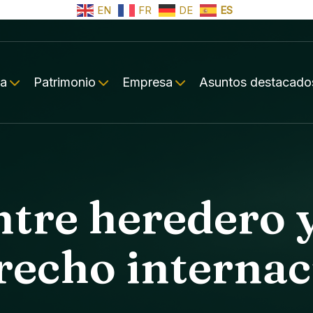
EN
FR
DE
ES
ia
Patrimonio
Empresa
Asuntos destacado
ntre heredero y
erecho internac