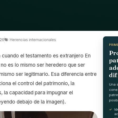
026
Herencias internacionales
PRIM
Pro
cuando el testamento es extranjero En
pa
, no es lo mismo ser heredero que ser
ad
mismo ser legitimario. Esa diferencia entre
dif
iona el control del patrimonio, la
Una s
conex
, la capacidad para impugnar el
patri
posib
leyendo debajo de la imagen).
Id
ac