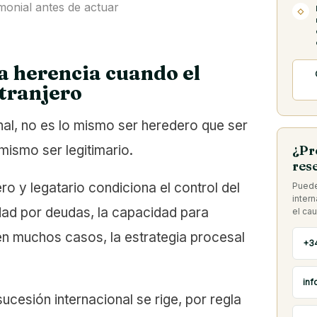
imonial antes de actuar
◇
 herencia cuando el
tranjero
nal, no es lo mismo ser heredero que ser
mismo ser legitimario.
¿Pr
res
ro y legatario condiciona el control del
Puede
inter
idad por deudas, la capacidad para
el ca
en muchos casos, la estrategia procesal
+3
inf
ucesión internacional se rige, por regla