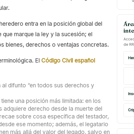
d
lar.
 heredero entra en la posición global del
Áre
int
e que marque la ley y la sucesión; el
Acced
ios bienes, derechos o ventajas concretas.
de RR
Her
erminológica. El
Código Civil español
al difunto “en todos sus derechos y
Ins
 tiene una posición más limitada: en los
s adquiere derecho desde la muerte del
Cri
o recae sobre cosa específica del testador,
desde ese momento; además, el legatario
en más allá del valor del legado, salvo en