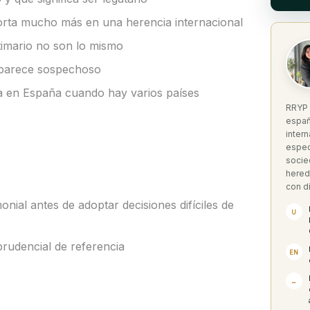
porta mucho más en una herencia internacional
itimario no son lo mismo
 parece sospechoso
a en España cuando hay varios países
RRYP 
españ
inter
espec
socie
hered
con di
onial antes de adoptar decisiones difíciles de
U
rudencial de referencia
EN
↔