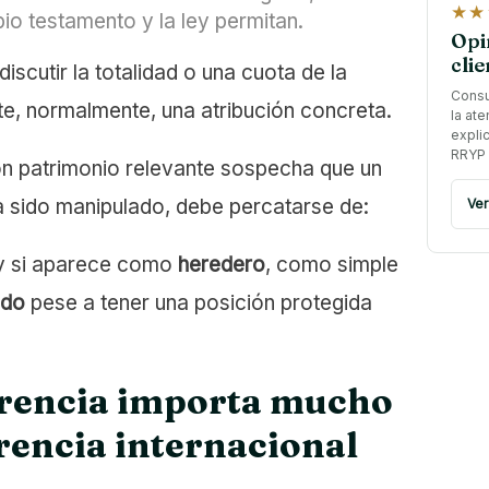
★★
pio testamento y la ley permitan.
Opi
clie
discutir la totalidad o una cuota de la
Consu
ute, normalmente, una atribución concreta.
la ate
expli
RRYP 
on patrimonio relevante sospecha que un
a sido manipulado, debe percatarse de:
Ver
 y si aparece como
heredero
, como simple
ado
pese a tener una posición protegida
ferencia importa mucho
rencia internacional