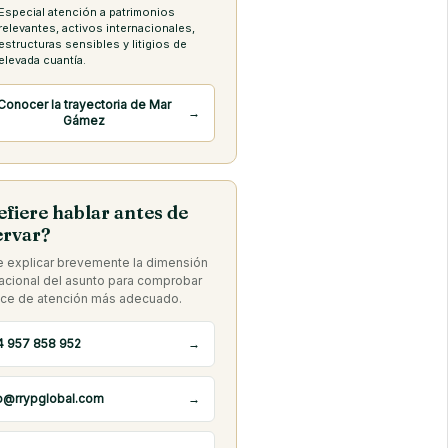
Especial atención a patrimonios
relevantes, activos internacionales,
estructuras sensibles y litigios de
elevada cuantía.
Conocer la trayectoria de Mar
→
Gámez
efiere hablar antes de
ervar?
 explicar brevemente la dimensión
nacional del asunto para comprobar
uce de atención más adecuado.
4 957 858 952
→
o@rrypglobal.com
→