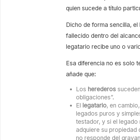
quien sucede a título particu
Dicho de forma sencilla, el
fallecido dentro del alcanc
legatario recibe uno o var
Esa diferencia no es solo t
añade que:
Los
herederos
suceden 
obligaciones”.
El
legatario
, en cambio,
legados puros y simple
testador, y si el legad
adquiere su propiedad 
no responde del gravam