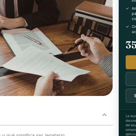
im
An
pa
co
Or
ac
3
La reun
docume
del asu
comprob
 y qué significa ser legatario
definir