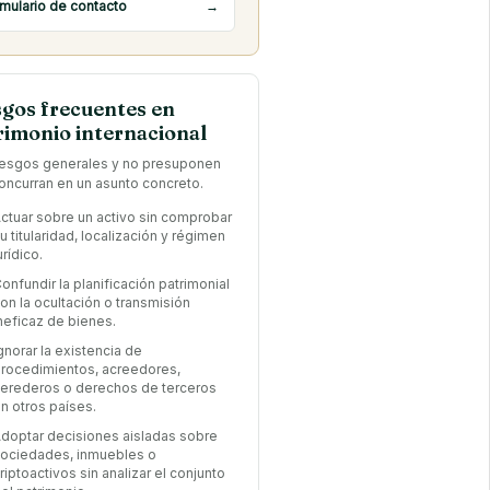
mulario de contacto
→
sgos frecuentes en
rimonio internacional
iesgos generales y no presuponen
oncurran en un asunto concreto.
ctuar sobre un activo sin comprobar
u titularidad, localización y régimen
urídico.
onfundir la planificación patrimonial
on la ocultación o transmisión
neficaz de bienes.
gnorar la existencia de
rocedimientos, acreedores,
erederos o derechos de terceros
n otros países.
doptar decisiones aisladas sobre
ociedades, inmuebles o
riptoactivos sin analizar el conjunto