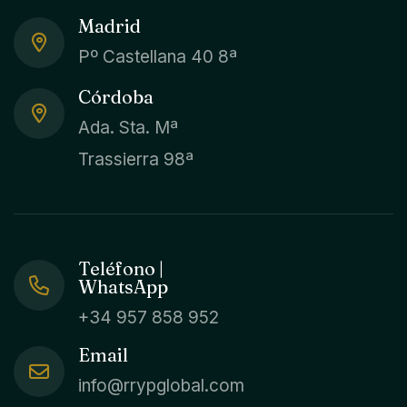
Madrid
Pº Castellana 40 8ª
Córdoba
Ada. Sta. Mª
Trassierra 98ª
Teléfono |
WhatsApp
+34 957 858 952
Email
info@rrypglobal.com