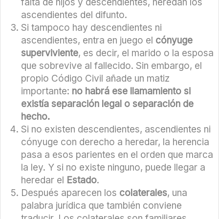
falta de hijos y descendientes, heredan los
ascendientes del difunto.
Si tampoco hay descendientes ni
ascendientes, entra en juego el
cónyuge
superviviente
, es decir, el marido o la esposa
que sobrevive al fallecido. Sin embargo, el
propio Código Civil añade un matiz
importante:
no habrá ese llamamiento si
existía separación legal o separación de
hecho.
Si no existen descendientes, ascendientes ni
cónyuge con derecho a heredar, la herencia
pasa a esos parientes en el orden que marca
la ley. Y si no existe ninguno, puede llegar a
heredar el
Estado
.
Después aparecen los
colaterales
, una
palabra jurídica que también conviene
traducir. Los colaterales son familiares