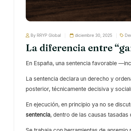
By RRYP Global
diciembre 30, 2025
De
La diferencia entre “g
En España, una sentencia favorable —incl
La sentencia declara un derecho y ordena
posterior, técnicamente decisiva y soc
En ejecución, en principio ya no se disc
sentencia
, dentro de las causas tasadas 
Se trabaja con herramientas de apremio p