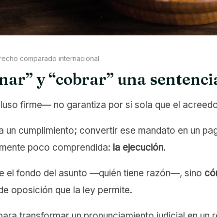
recho comparado internacional
anar” y “cobrar” una sentenci
uso firme— no garantiza por sí sola que el acreedor
 un cumplimiento; convertir ese mandato en un pago
ialmente poco comprendida:
la ejecución
.
ute el fondo del asunto —quién tiene razón—, sino
có
de oposición que la ley permite.
ara transformar un pronunciamiento judicial en un 