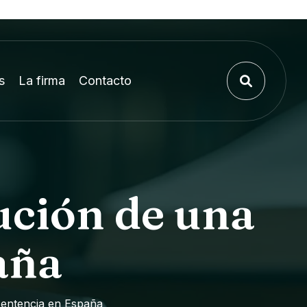
s
La firma
Contacto
ución de una
aña
sentencia en España