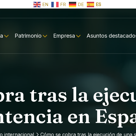
EN
FR
DE
ES
ia
Patrimonio
Empresa
Asuntos destacado
ra tras la ejec
ntencia en Esp
 internacional
Cómo se cobra tras la ejecución de una 