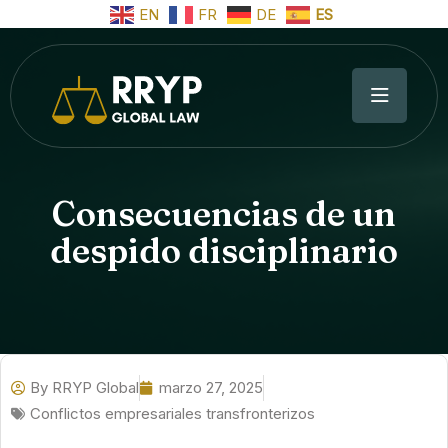
EN
FR
DE
ES
Consecuencias de un
despido disciplinario
By
RRYP Global
marzo 27, 2025
Conflictos empresariales transfronterizos