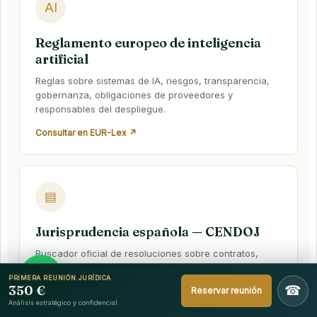
AI
Reglamento europeo de inteligencia
artificial
Reglas sobre sistemas de IA, riesgos, transparencia,
gobernanza, obligaciones de proveedores y
responsables del despliegue.
Consultar en EUR-Lex ↗
▤
Jurisprudencia española — CENDOJ
Buscador oficial de resoluciones sobre contratos,
competencia desleal, responsabilidad empresarial,
PRIMERA REUNIÓN JURÍDICA
tecnología y litigación mercantil.
350 €
☎
Reservar reunión
Análisis estratégico y confidencial
Buscar resoluciones ↗