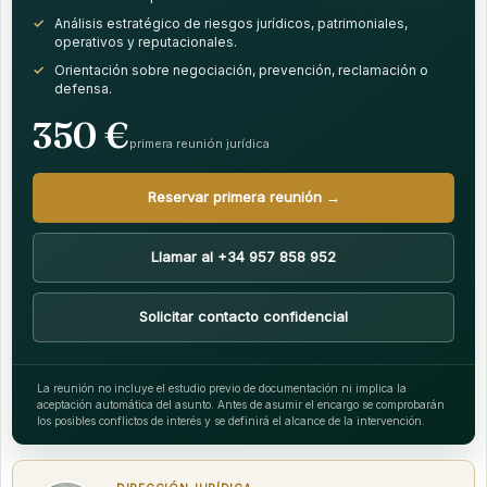
Análisis estratégico de riesgos jurídicos, patrimoniales,
operativos y reputacionales.
Orientación sobre negociación, prevención, reclamación o
defensa.
350 €
primera reunión jurídica
Reservar primera reunión →
Llamar al +34 957 858 952
Solicitar contacto confidencial
La reunión no incluye el estudio previo de documentación ni implica la
aceptación automática del asunto. Antes de asumir el encargo se comprobarán
los posibles conflictos de interés y se definirá el alcance de la intervención.