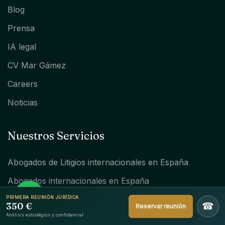
Blog
Prensa
IA legal
CV Mar Gámez
Careers
Noticias
Nuestros Servicios
Abogados de Litigios internacionales en España
Abogados internacionales en España
Abogados internacionales en Córdoba
PRIMERA REUNIÓN JURÍDICA
350 €
☎
Reservar reunión
Análisis estratégico y confidencial
Abogados internacionales en Madrid