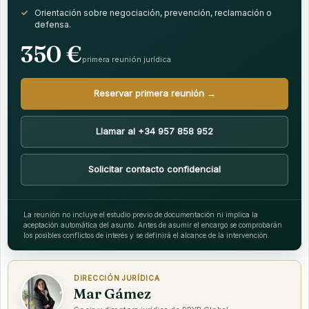
Orientación sobre negociación, prevención, reclamación o
defensa.
350 €
primera reunión jurídica
Reservar primera reunión →
Llamar al +34 957 858 952
Solicitar contacto confidencial
La reunión no incluye el estudio previo de documentación ni implica la
aceptación automática del asunto. Antes de asumir el encargo se comprobarán
los posibles conflictos de interés y se definirá el alcance de la intervención.
DIRECCIÓN JURÍDICA
Mar Gámez