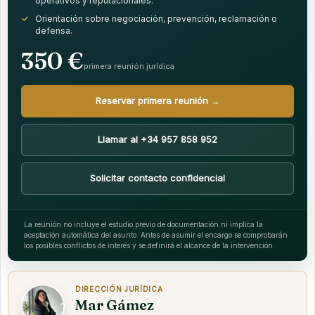
operativos y reputacionales.
Orientación sobre negociación, prevención, reclamación o
defensa.
350 €
primera reunión jurídica
Reservar primera reunión →
Llamar al +34 957 858 952
Solicitar contacto confidencial
La reunión no incluye el estudio previo de documentación ni implica la
aceptación automática del asunto. Antes de asumir el encargo se comprobarán
los posibles conflictos de interés y se definirá el alcance de la intervención.
DIRECCIÓN JURÍDICA
Mar Gámez