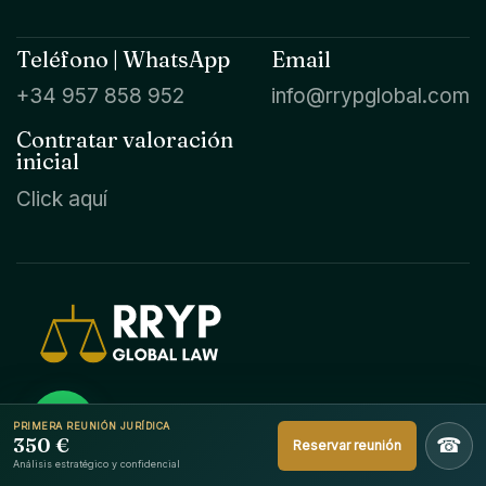
Teléfono | WhatsApp
Email
+34 957 858 952
info@rrypglobal.com
Contratar valoración
inicial
Click aquí
Boutique jurídica internacional para asuntos
PRIMERA REUNIÓN JURÍDICA
350 €
☎
Reservar reunión
complejos en toda España, con coordinación
Análisis estratégico y confidencial